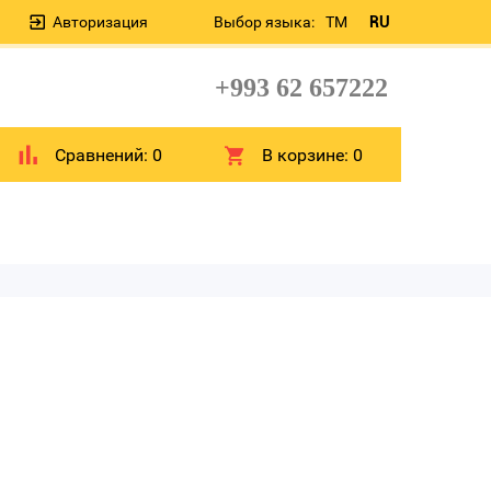
Авторизация
Выбор языка:
TM
RU
+993 62 657222
Сравнений:
0
В корзине:
0