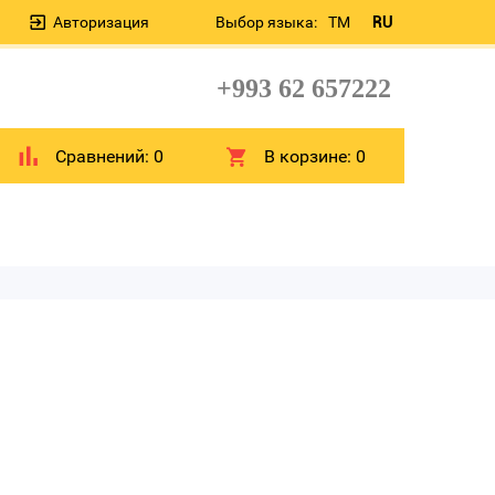
Авторизация
Выбор языка:
TM
RU
+993 62 657222
Сравнений:
0
В корзине:
0