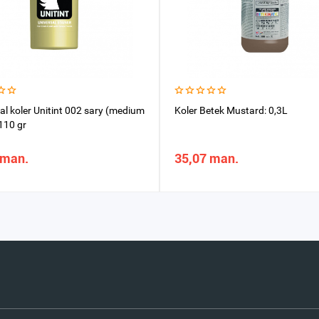
al koler Unitint 002 sary (medium
Koler Betek Mustard: 0,3L
110 gr
 man.
35,07 man.