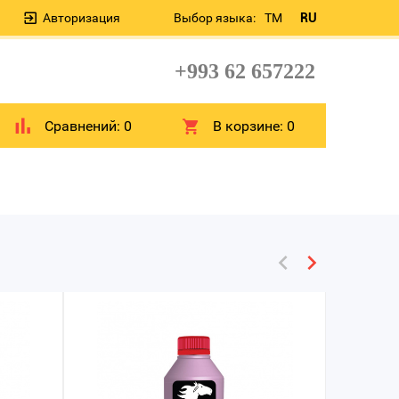
Авторизация
Выбор языка:
TM
RU
+993 62 657222
Сравнений:
0
В корзине:
0