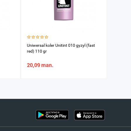
Uniwersal koler Unitint 010 gyzyl (fast
Koler Bet
red) 110 gr
20,09 man.
35,07 