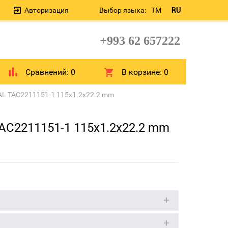
Авторизация
Выбор языка:
TM
RU
+993 62 657222
Сравнений:
0
В корзине:
0
AL TAC2211151-1 115x1.2x22.2 mm
AC2211151-1 115x1.2x22.2 mm