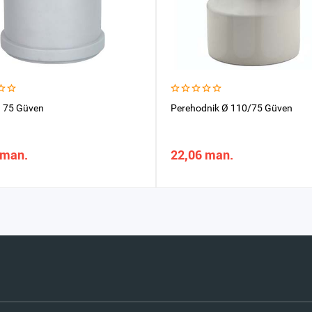
 75 Güven
Perehodnik Ø 110/75 Güven
 man.
22,06 man.