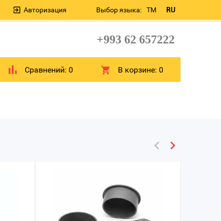
Авторизация
Выбор языка:
TM
RU
+993 62 657222
Сравнений:
0
В корзине:
0