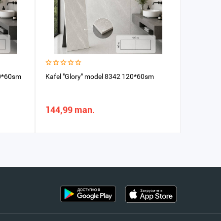
20*60sm
Kafel "Glory" model 8342 120*60sm
Kafel "Gl
144,99 man.
130,02