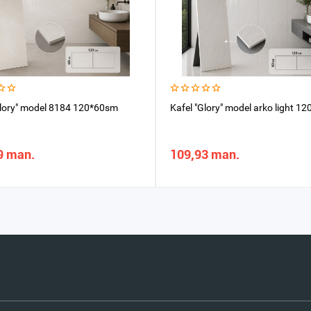
Glory" model 8184 120*60sm
Kafel "Glory" model arko light 1
9 man.
109,93 man.