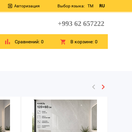
Авторизация
Выбор языка:
TM
RU
+993 62 657222
Сравнений:
0
В корзине:
0