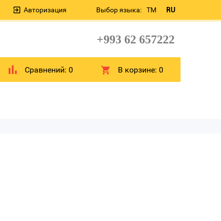
Авторизация
Выбор языка:
TM
RU
+993 62 657222
Сравнений:
0
В корзине:
0