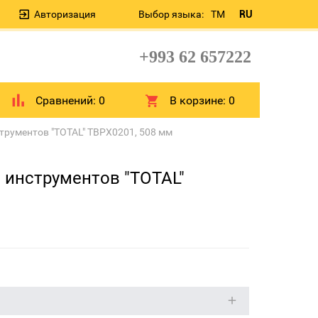
Авторизация
Выбор языка:
TM
RU
+993 62 657222
Сравнений:
0
В корзине:
0
трументов "TOTAL" TBPX0201, 508 мм
 инструментов "TOTAL"