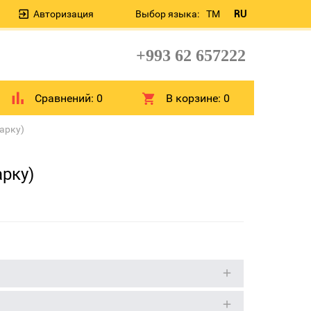
Авторизация
Выбор языка:
TM
RU
+993 62 657222
Сравнений:
0
В корзине:
0
арку)
арку)