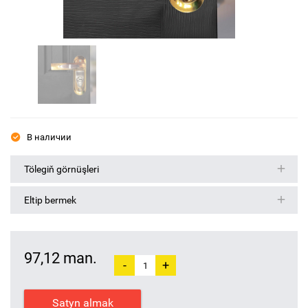
В наличии
Tölegiň görnüşleri
Eltip bermek
97,12 man.
-
+
Satyn almak