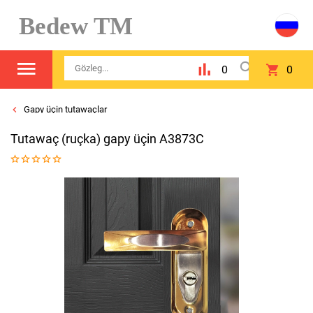
Bedew TM
0
0
Gapy üçin tutawaçlar
Tutawaç (ruçka) gapy üçin A3873C