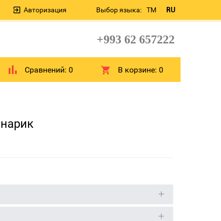
Авторизация
Выбор языка:
TM
RU
+993 62 657222
Сравнений:
0
В корзине:
0
онарик