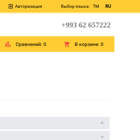
Авторизация
Выбор языка:
TM
RU
+993 62 657222
Сравнений:
0
В корзине:
0