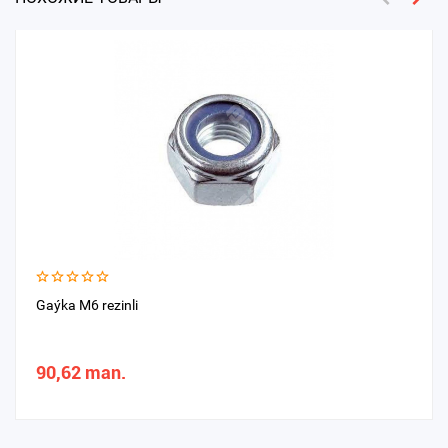
Gaýka M6 rezinli
90,62 man.