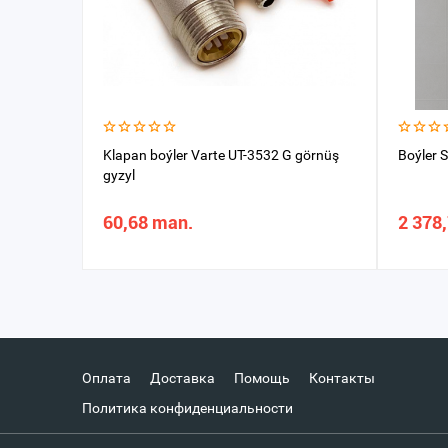
Klapan boýler Varte UT-3532 G görnüş
Boýler 
gyzyl
60,68 man.
2 378
Оплата
Доставка
Помощь
Контакты
Политика конфиденциальности