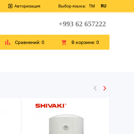
Авторизация
Выбор языка:
TM
RU
+993 62 657222
Сравнений:
0
В корзине:
0