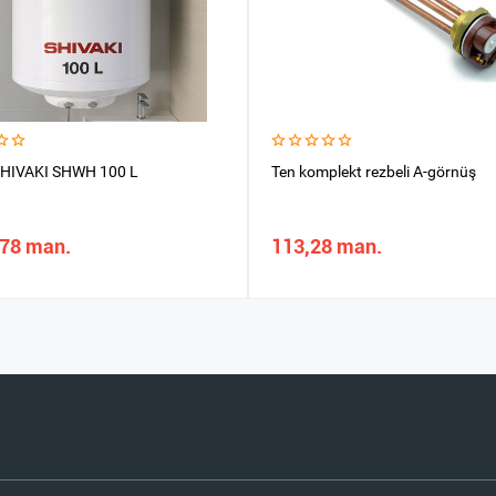
SHIVAKI SHWH 100 L
Ten komplekt rezbeli A-görnüş
,78 man.
113,28 man.