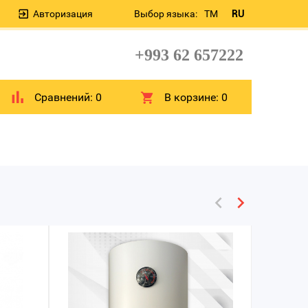
Авторизация
Выбор языка:
TM
RU
+993 62 657222
Сравнений:
0
В корзине:
0