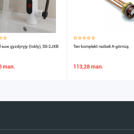
l suw gyzdyryjy (tokly), SS-2JXB
Ten komplekt rezbeli A-görnüş
0 man.
113,28 man.