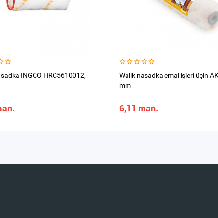
nasadka INGCO HRC5610012,
Walik nasadka emal işleri üçin 
mm
man.
6,11 man.