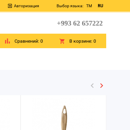
Авторизация
Выбор языка:
TM
RU
+993 62 657222
Сравнений:
0
В корзине:
0