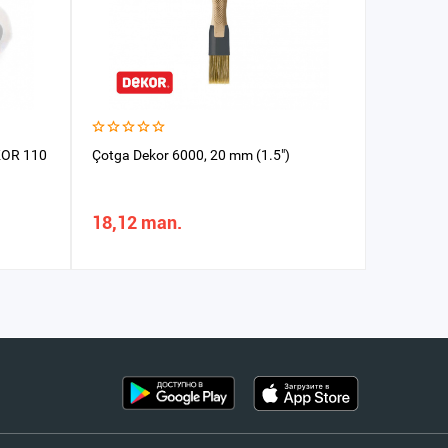
AKOR 110
Çotga Dekor 6000, 20 mm (1.5")
Walik 10 
18,12 man.
29,94 