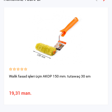
Walik fasad işleri üçin АКОР 150 mm. tutawaç 30 sm
19,31 man.