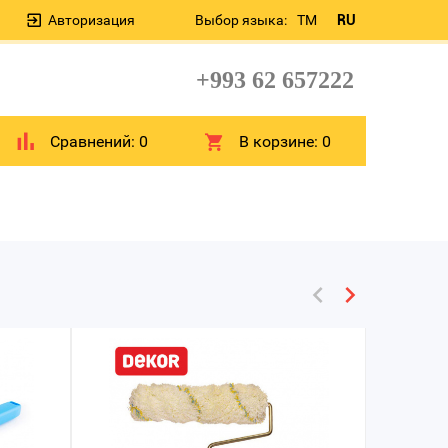
Авторизация
Выбор языка:
TM
RU
+993 62 657222
Сравнений:
0
В корзине:
0