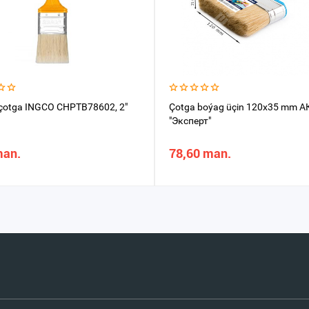
çotga INGCO CHPTB78602, 2"
Çotga boýag üçin 120х35 mm 
"Эксперт"
man.
78,60 man.