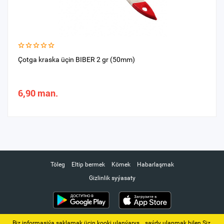
Çotga kraska üçin BIBER 2 gr (50mm)
6,90 man.
Töleg
Eltip bermek
Kömek
Habarlaşmak
Gizlinlik syýasaty
Biz informasiýa saklamak üçin kooki ulanýarys. ‚ saýdy ulanmak bilen Siz