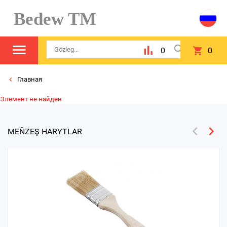
Bedew TM
0
0
Главная
Элемент не найден
MEŇZEŞ HARYTLAR