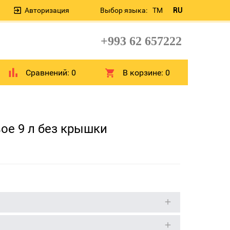
Авторизация
Выбор языка:
TM
RU
+993 62 657222
Сравнений:
0
В корзине:
0
ое 9 л без крышки