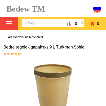
Bedew TM
0
0
Arassaçylyk üçin esbaplar
Bedre tegelek gapaksyz 9 L Türkmen Şöhle