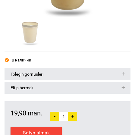
В наличии
Tölegiň görnüşleri
Eltip bermek
19,90 man.
-
+
Satyn almak