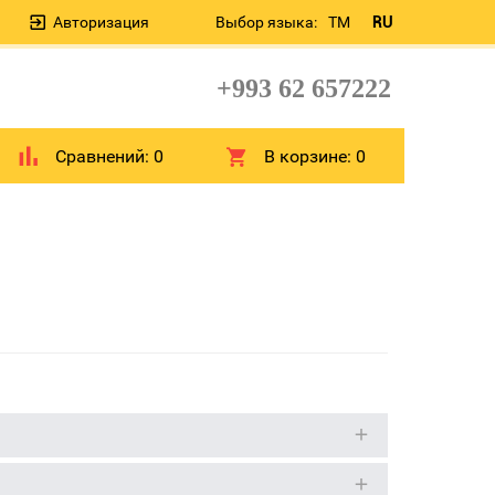
Авторизация
Выбор языка:
TM
RU
+993 62 657222
Сравнений:
0
В корзине:
0