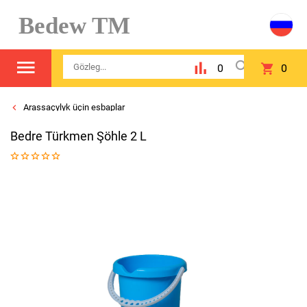
Bedew TM
0
0
Arassaçylyk üçin esbaplar
Bedre Türkmen Şöhle 2 L