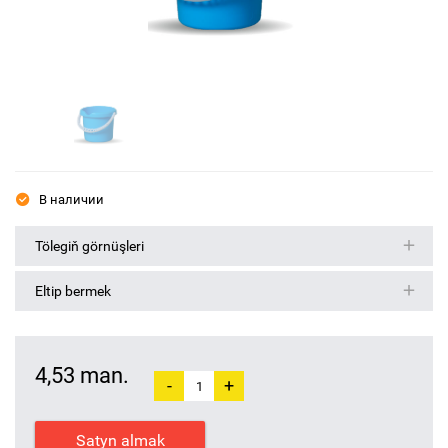
В наличии
Tölegiň görnüşleri
Eltip bermek
4,53 man.
-
+
Satyn almak