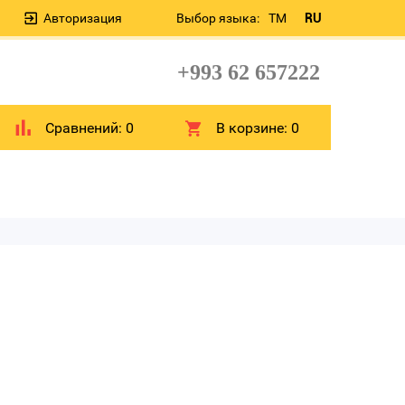
Авторизация
Выбор языка:
TM
RU
+993 62 657222
Сравнений:
0
В корзине:
0