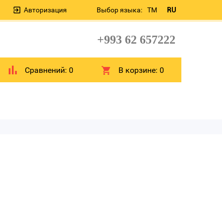
Авторизация
Выбор языка:
TM
RU
+993 62 657222
Сравнений:
0
В корзине:
0