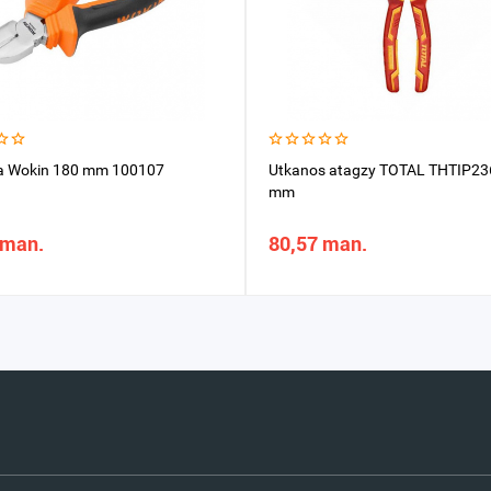
a Wokin 180 mm 100107
Utkanos atagzy TOTAL THTIP23
mm
 man.
80,57 man.