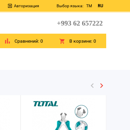
Авторизация
Выбор языка:
TM
RU
+993 62 657222
Сравнений:
0
В корзине:
0