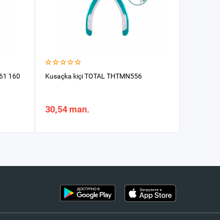
61 160
Kusaçka kiçi TOTAL THTMN556
Konnekto
HMPC14
30,54 man.
92,20 