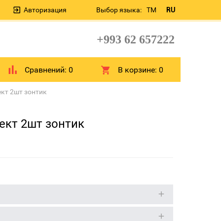
Авторизация
Выбор языка:
TM
RU
+993 62 657222
Сравнений:
0
В корзине:
0
кт 2шт зонтик
ект 2шт зонтик