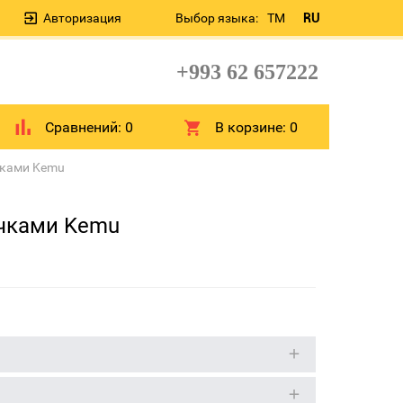
Авторизация
Выбор языка:
TM
RU
+993 62 657222
Сравнений:
0
В корзине:
0
чками Kemu
чками Kemu