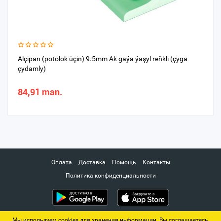
Alçipan (potolok üçin) 9.5mm Ak gaýa ýaşyl reňkli (çyga
çydamly)
84,91 man.
Оплата
Доставка
Помощь
Контакты
Политика конфиденциальности
Мы используем cookies для хранения информации. Вы соглашаетесь