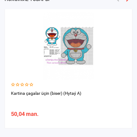
Kartina çagalar üçin (biser) (Hytaý A)
50,04 man.