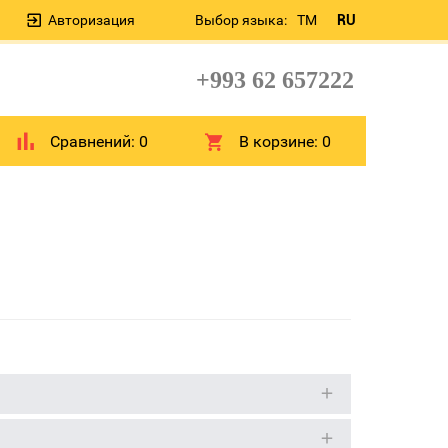
Авторизация
Выбор языка:
TM
RU
+993 62 657222
Сравнений:
0
В корзине:
0