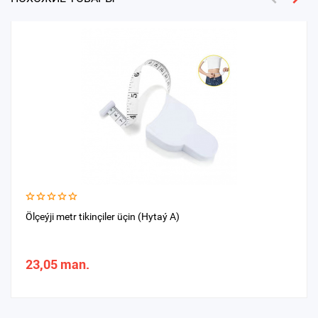
Ölçeýji metr tikinçiler üçin (Hytaý A)
23,05 man.