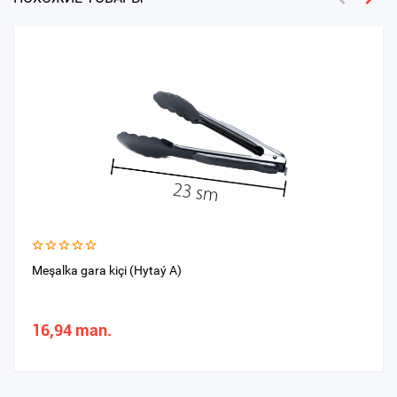
Meşalka gara kiçi (Hytaý A)
16,94 man.