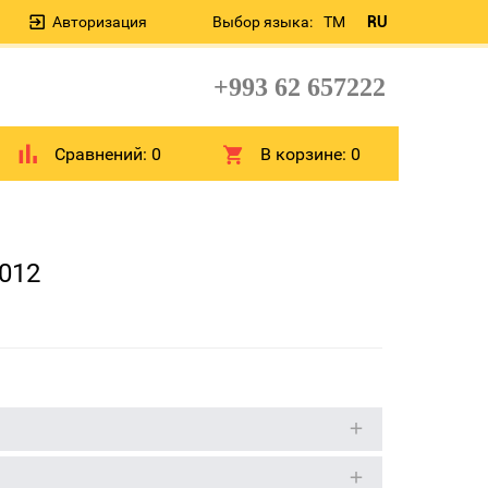
Авторизация
Выбор языка:
TM
RU
+993 62 657222
Сравнений:
0
В корзине:
0
012