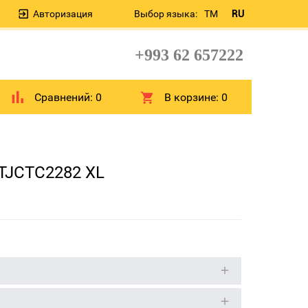
Авторизация
Выбор языка:
TM
RU
+993 62 657222
Сравнений:
0
В корзине:
0
TJCTC2282 XL