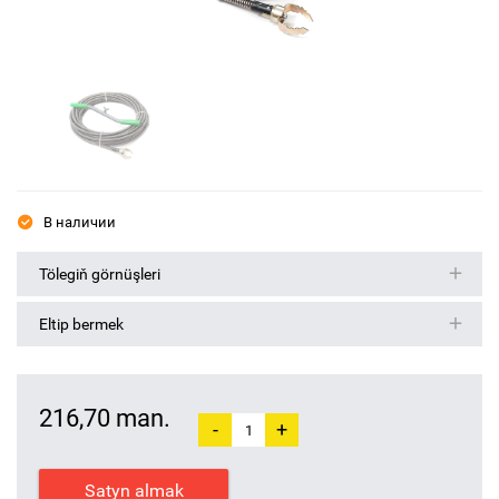
В наличии
Tölegiň görnüşleri
Eltip bermek
216,70 man.
-
+
Satyn almak