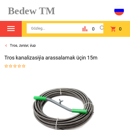
Bedew TM
0
0
Tros, zynjyr, ýup
Tros kanalizasiýa arassalamak üçin 15m