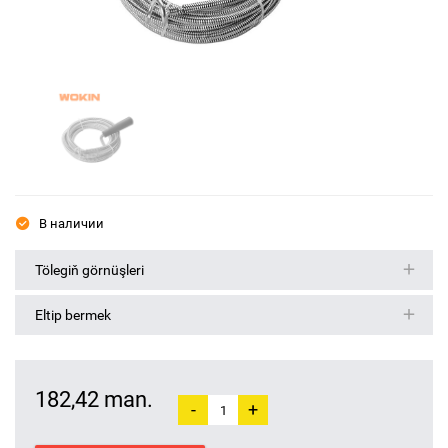
В наличии
Tölegiň görnüşleri
Eltip bermek
182,42 man.
-
+