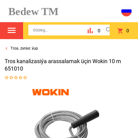
Bedew TM
0
0
Tros, zynjyr, ýup
Tros kanalizasiýa arassalamak üçin Wokin 10 m
651010