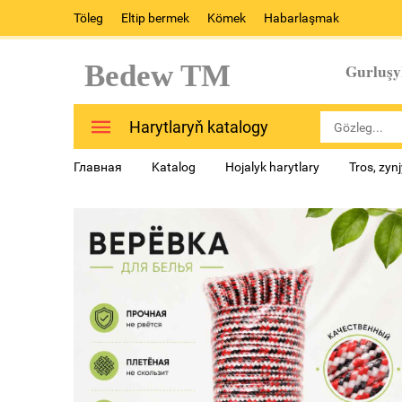
Töleg
Eltip bermek
Kömek
Habarlaşmak
Bedew TM
Gurluşy
Harytlaryň katalogy
Главная
Katalog
Hojalyk harytlary
Tros, zynj