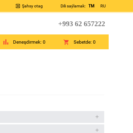
Şahsy otag
Dili saýlamak:
TM
RU
+993 62 657222
Deneşdirmek:
0
Sebetde:
0