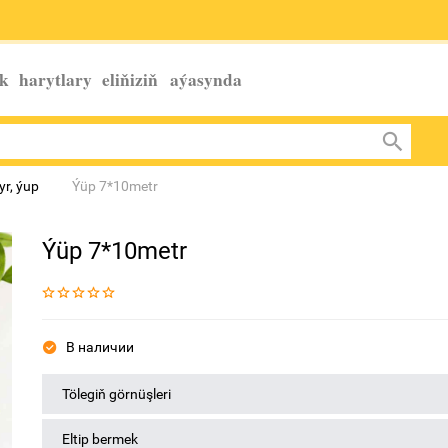
k harytlary eliňiziň
aýasynda
yr, ýup
Ýüp 7*10metr
Ýüp 7*10metr
В наличии
Tölegiň görnüşleri
Eltip bermek