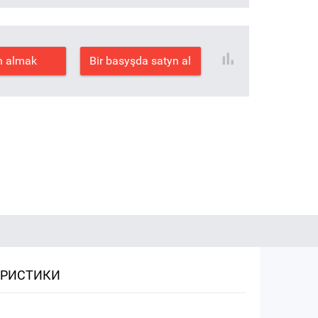
n almak
Bir basyşda satyn al
ЕРИСТИКИ