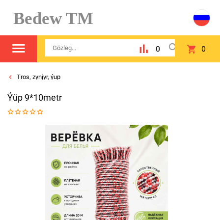
Bedew TM
0
0
Tros, zynjyr, ýup
Ýüp 9*10metr