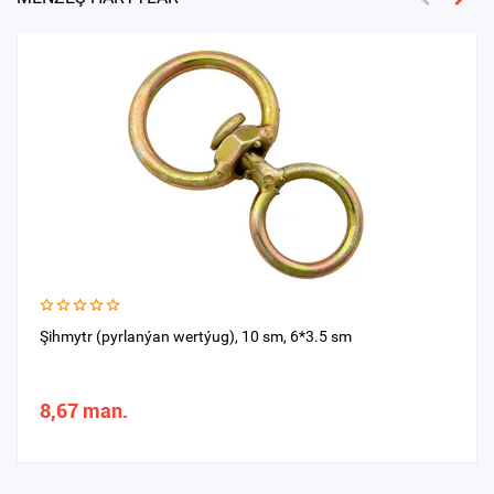
Şihmytr (pyrlanýan wertýug), 10 sm, 6*3.5 sm
8,67 man.