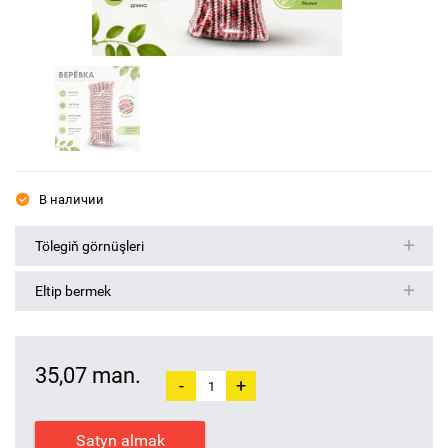
В наличии
Tölegiň görnüşleri
Eltip bermek
35,07 man.
-
+
Satyn almak