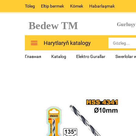
Töleg
Eltip bermek
Kömek
Habarlaşmak
Bedew TM
Gurluşy
Harytlaryň katalogy
Главная
Katalog
Elektro Gurallar
Swerlolar 