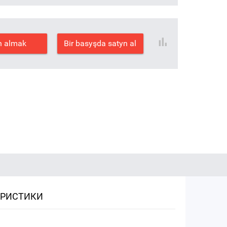
n almak
Bir basyşda satyn al
ЕРИСТИКИ