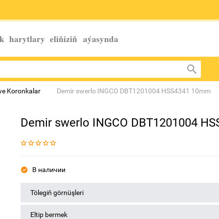
k harytlary eliňiziň
aýasynda
we Koronkalar
Demir swerlo INGCO DBT1201004 HSS4341 10mm
Demir swerlo INGCO DBT1201004 H
В наличии
Tölegiň görnüşleri
Eltip bermek