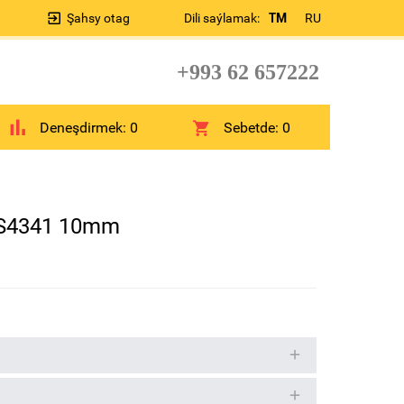
Şahsy otag
Dili saýlamak:
TM
RU
+993 62 657222
Deneşdirmek:
0
Sebetde:
0
SS4341 10mm