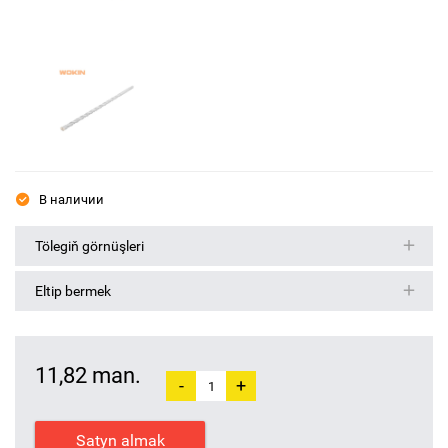
В наличии
Tölegiň görnüşleri
Eltip bermek
11,82 man.
-
+
Satyn almak