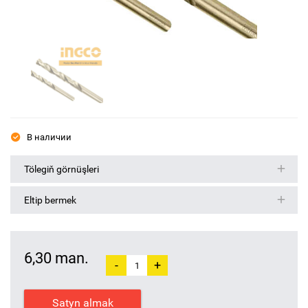
В наличии
Tölegiň görnüşleri
Eltip bermek
6,30 man.
-
+
Satyn almak