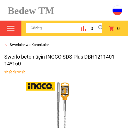
Bedew TM
0
0
Swerlolar we Koronkalar
Swerlo beton üçin INGCO SDS Plus DBH1211401
14*160