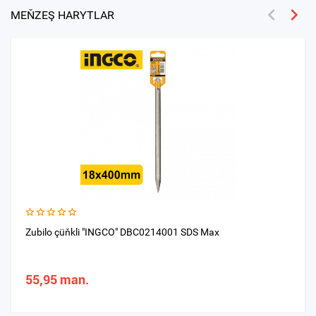
MEŇZEŞ HARYTLAR
Zubilo çüňkli "INGCO" DBC0214001 SDS Max
55,95 man.