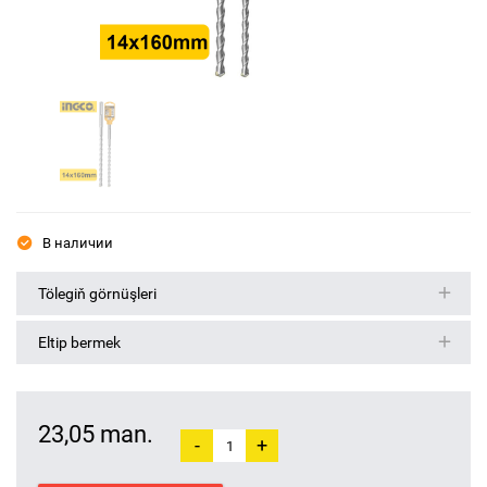
В наличии
Tölegiň görnüşleri
Eltip bermek
23,05 man.
-
+