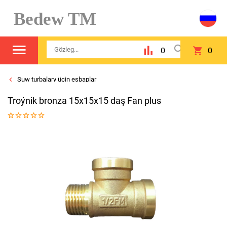
Bedew TM
0
0
Suw turbalary üçin esbaplar
Troýnik bronza 15x15x15 daş Fan plus