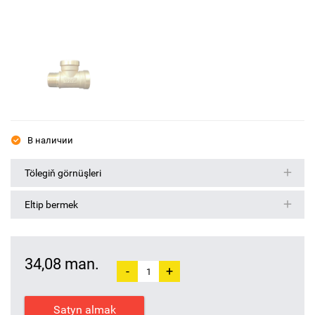
В наличии
Tölegiň görnüşleri
Eltip bermek
34,08 man.
-
+
Satyn almak