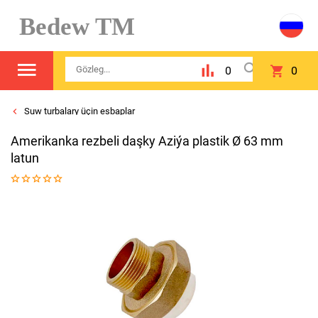
Bedew TM
0
0
Suw turbalary üçin esbaplar
Amerikanka rezbeli daşky Aziýa plastik Ø 63 mm
latun