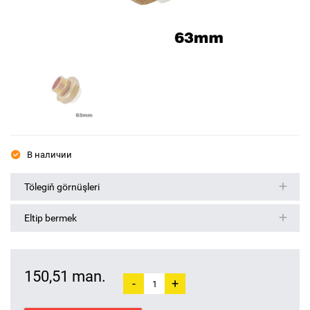
В наличии
Tölegiň görnüşleri
Eltip bermek
150,51 man.
-
+