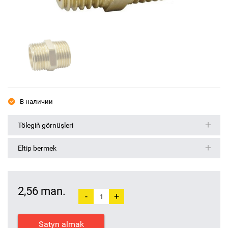
В наличии
Tölegiň görnüşleri
Eltip bermek
2,56 man.
-
+
Satyn almak