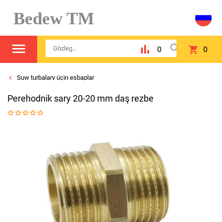
Bedew TM
0
0
Suw turbalary üçin esbaplar
Perehodnik sary 20-20 mm daş rezbe