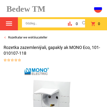
Bedew TM
0
0
Rozetkalar we wyklýuçateller
Rozetka zazemleniýali, gapakly ak MONO Eco, 101-
010107-118