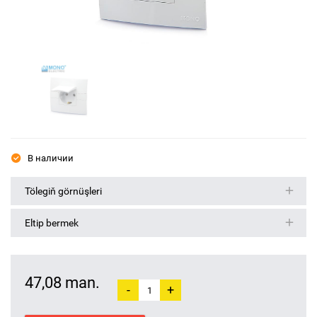
В наличии
Tölegiň görnüşleri
Eltip bermek
47,08 man.
-
+