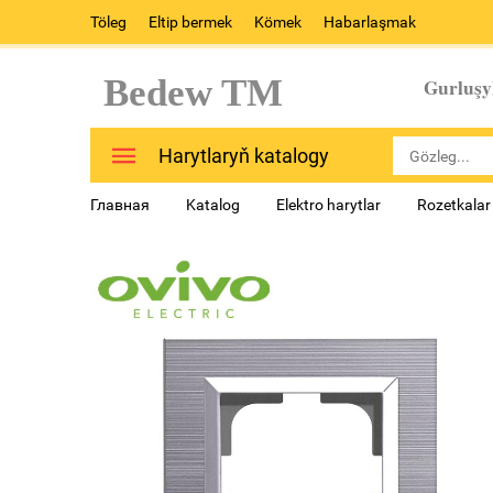
Töleg
Eltip bermek
Kömek
Habarlaşmak
Bedew TM
Gurluşy
Harytlaryň katalogy
Главная
Katalog
Elektro harytlar
Rozetkalar