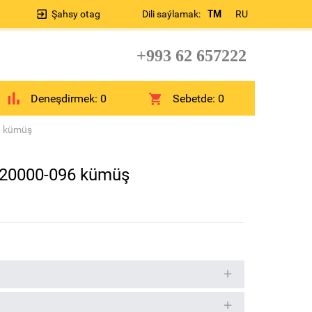
Şahsy otag
Dili saýlamak:
TM
RU
+993 62 657222
Deneşdirmek:
0
Sebetde:
0
6 kümüş
320000-096 kümüş