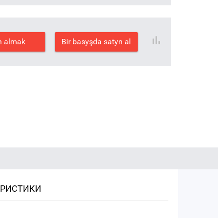
n almak
Bir basyşda satyn al
ЕРИСТИКИ