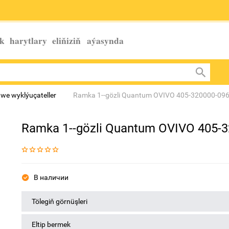
k harytlary eliňiziň
aýasynda
 we wyklýuçateller
Ramka 1--gözli Quantum OVIVO 405-320000-09
Ramka 1--gözli Quantum OVIVO 405-
В наличии
Tölegiň görnüşleri
Eltip bermek