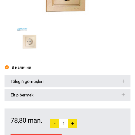
В наличии
Tölegiň görnüşleri
Eltip bermek
78,80 man.
-
+