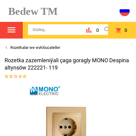
Bedew TM
0
0
Rozetkalar we wyklýuçateller
Rozetka zazemleniýali çaga goragly MONO Despina
altynsöw 222221- 119