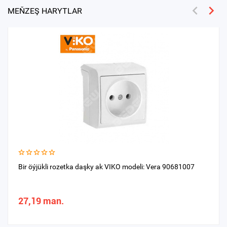
MEŇZEŞ HARYTLAR
Bir öýjükli rozetka daşky ak VIKO modeli: Vera 90681007
27,19 man.