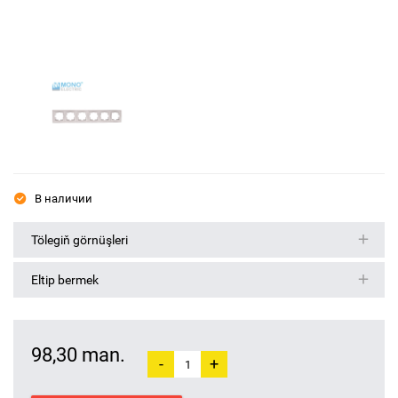
В наличии
Tölegiň görnüşleri
Eltip bermek
98,30 man.
-
+