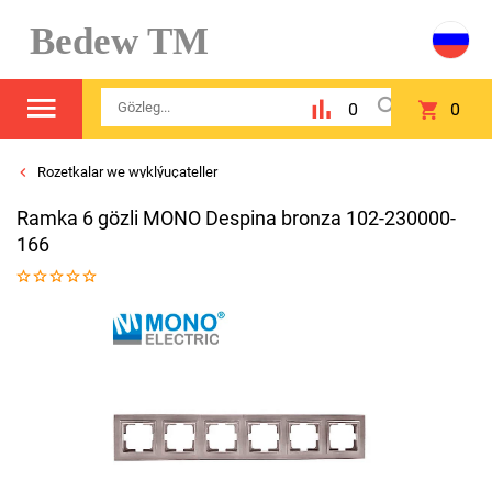
Bedew TM
0
0
Rozetkalar we wyklýuçateller
Ramka 6 gözli MONO Despina bronza 102-230000-
166